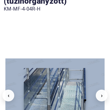
(tűzihorganyzott)
KM-MF-4-04R-H
‹
›