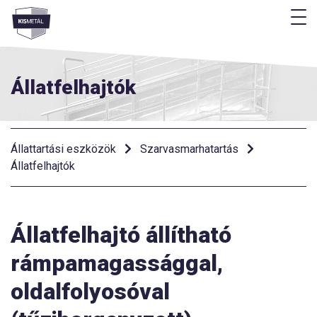
M
Menü
Állatfelhajtók
Állattartási eszközök
Szarvasmarhatartás
Állatfelhajtók
Állatfelhajtó állítható
rámpamagassággal,
oldalfolyosóval