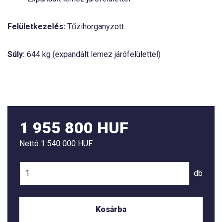
Felületkezelés:
Tűzihorganyzott.
Súly:
644 kg (expandált lemez járófelülettel)
1 955 800 HUF
Nettó
1 540 000 HUF
db
Kosárba