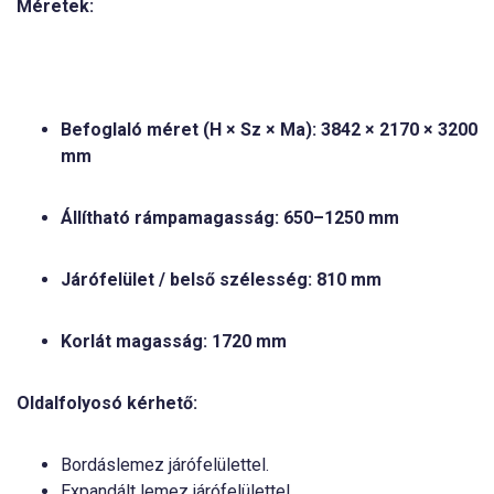
Méretek:
Befoglaló méret (H × Sz × Ma): 3842 × 2170 × 3200
mm
Állítható rámpamagasság:
650–1250 mm
Járófelület / belső szélesség:
810 mm
Korlát magasság:
1720 mm
Oldalfolyosó kérhető:
Bordáslemez járófelülettel.
Expandált lemez járófelülettel.