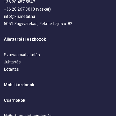
+36 20 457 5547
+36 20 267 3818 (vasker)
info@kismetal.hu
5051 Zagyvarékas, Fekete Lajos u. 82.
Állattartási eszközök
Szarvasmarhatartás
Juhtartás
Lótartás
Mobil kordonok
Csarnokok
Nyitott- és zárt géptárolók