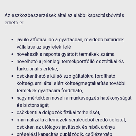
Az eszközbeszerzések által az alábbi kapacitásbővítés
érhető el:
javuló átfutási idő a gyártásban, rövidebb határidők
vállalása az ügyfelek felé
növekszik a naponta gyártott termékek száma
növelhető a jelenlegi termékportfólió esztétikai és
funkcionális értéke,
csökkenthető a külső szolgáltatókra fordítható
költség, ami által elért költségmegtakarítás további
termékek gyártására fordítható,
nagy mértékben növeli a munkavégzés hatékonyságát
és biztonságát,
csökkenti a dolgozók fizikai terhelését,
minimalizálja a lemezek sérüléséből eredő selejtet,
csökken az utólagos javítások és hibák aránya
préselési kapacitás duplázódik, csőlézergép