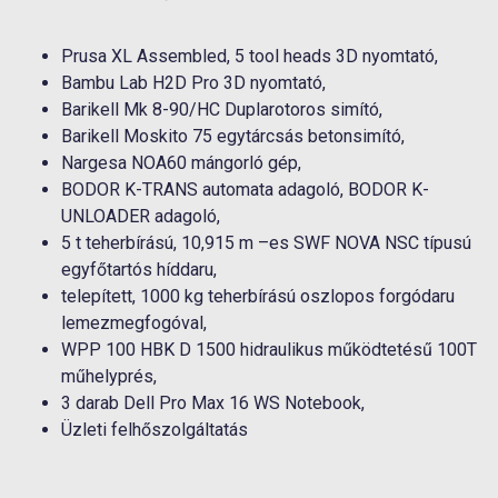
Prusa XL Assembled, 5 tool heads 3D nyomtató,
Bambu Lab H2D Pro 3D nyomtató,
Barikell Mk 8-90/HC Duplarotoros simító,
Barikell Moskito 75 egytárcsás betonsimító,
Nargesa NOA60 mángorló gép,
BODOR K-TRANS automata adagoló, BODOR K-
UNLOADER adagoló,
5 t teherbírású, 10,915 m –es SWF NOVA NSC típusú
egyfőtartós híddaru,
telepített, 1000 kg teherbírású oszlopos forgódaru
lemezmegfogóval,
WPP 100 HBK D 1500 hidraulikus működtetésű 100T
műhelyprés,
3 darab Dell Pro Max 16 WS Notebook,
Üzleti felhőszolgáltatás