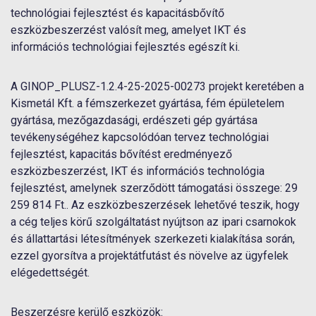
technológiai fejlesztést és kapacitásbővítő
eszközbeszerzést valósít meg, amelyet IKT és
információs technológiai fejlesztés egészít ki.
A GINOP_PLUSZ-1.2.4-25-2025-00273 projekt keretében a
Kismetál Kft. a fémszerkezet gyártása, fém épületelem
gyártása, mezőgazdasági, erdészeti gép gyártása
tevékenységéhez kapcsolódóan tervez technológiai
fejlesztést, kapacitás bővítést eredményező
eszközbeszerzést, IKT és információs technológia
fejlesztést, amelynek szerződött támogatási összege: 29
259 814 Ft.. Az eszközbeszerzések lehetővé teszik, hogy
a cég teljes körű szolgáltatást nyújtson az ipari csarnokok
és állattartási létesítmények szerkezeti kialakítása során,
ezzel gyorsítva a projektátfutást és növelve az ügyfelek
elégedettségét.
Beszerzésre kerülő eszközök: