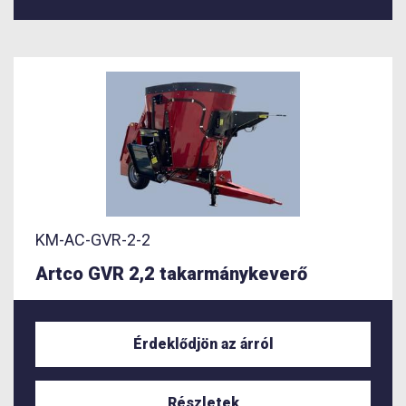
KM-AC-GVR-2-2
Artco GVR 2,2 takarmánykeverő
Érdeklődjön az árról
Részletek