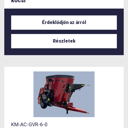
kocsi
Érdeklődjön az árról
Részletek
KM-AC-GVR-6-0