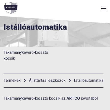
M
Menü
Istállóautomatika
Takarmánykeverő-kiosztó
kocsik
Termékek
Állattartási eszközök
Istállóautomatika
Takarmánykeverő-kiosztó kocsik az
ARTCO
jóvoltából.