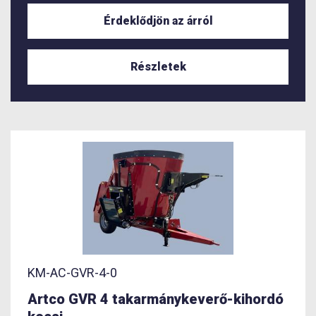
Érdeklődjön az árról
Részletek
KM-AC-GVR-4-0
Artco GVR 4 takarmánykeverő-kihordó