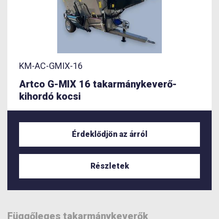
KM-AC-GMIX-16
Artco G-MIX 16 takarmánykeverő-
kihordó kocsi
Érdeklődjön az árról
Részletek
Függőleges takarmánykeverők