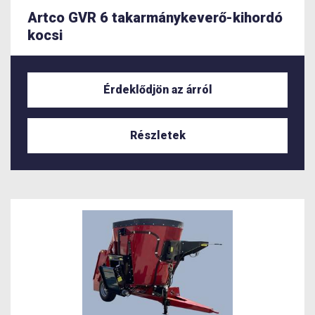
Artco GVR 6 takarmánykeverő-kihordó
kocsi
Érdeklődjön az árról
Részletek