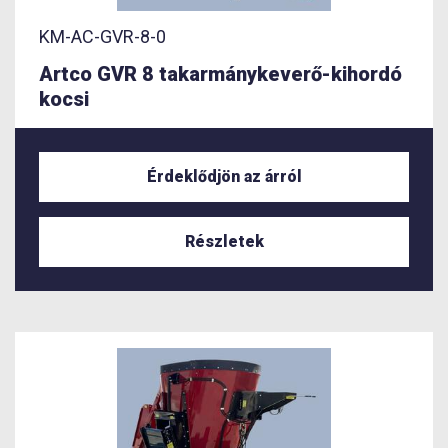
KM-AC-GVR-8-0
Artco GVR 8 takarmánykeverő-kihordó
kocsi
Érdeklődjön az árról
Részletek