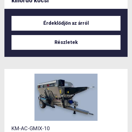
kihordó kocsi
Érdeklődjön az árról
Részletek
KM-AC-GMIX-10