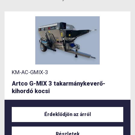
KM-AC-GMIX-3
Artco G-MIX 3 takarmánykeverő-
kihordó kocsi
Érdeklődjön az árról
Részletek