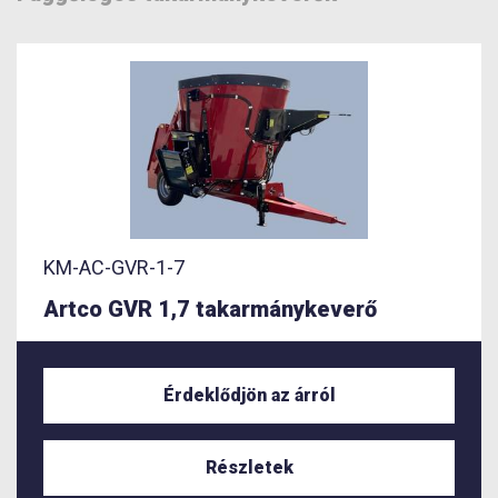
KM-AC-GVR-1-7
Artco GVR 1,7 takarmánykeverő
Érdeklődjön az árról
Részletek