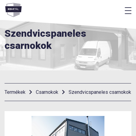
M
Menü
Szendvicspaneles
csarnokok
Termékek
Csarnokok
Szendvicspaneles csarnokok