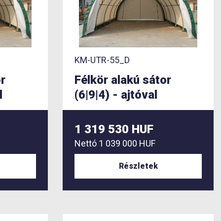
KM-UTR-55_D
or
Félkör alakú sátor
l
(6|9|4) - ajtóval
1 319 530 HUF
Nettó
1 039 000 HUF
Részletek