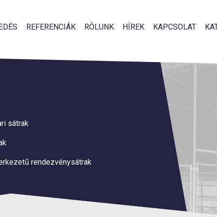
EDÉS
REFERENCIÁK
RÓLUNK
HÍREK
KAPCSOLAT
KA
ri sátrak
rak
erkezetű rendezvénysátrak