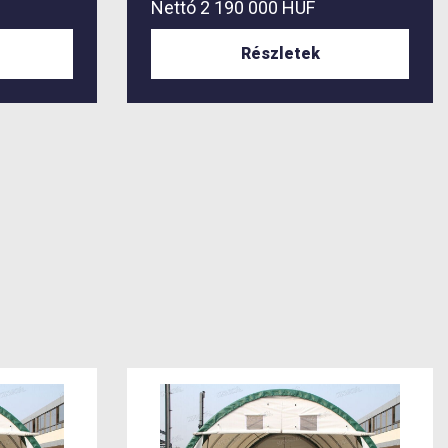
Nettó
2 190 000 HUF
Részletek