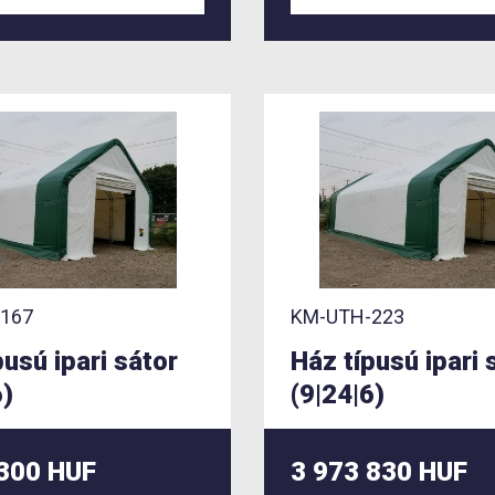
167
KM-UTH-223
pusú ipari sátor
Ház típusú ipari 
6)
(9|24|6)
 300 HUF
3 973 830 HUF