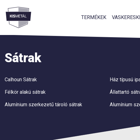
TERMÉKEK
VASKERESK
Menü
Sátrak
Calhoun Sátrak
Ház típusú ipa
Félkör alakú sátrak
Állattartó sát
Alumínium szerkezetű tároló sátrak
Alumínium sz