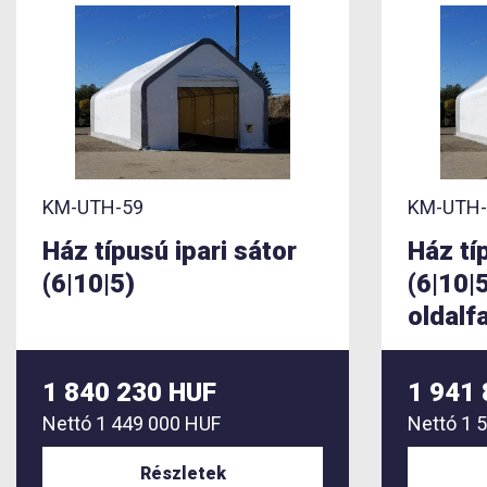
KM-UTH-59
KM-UTH-
Ház típusú ipari sátor
Ház tí
(6|10|5)
(6|10|5
oldalfa
1 840 230 HUF
1 941
Nettó
1 449 000 HUF
Nettó
1 
Részletek