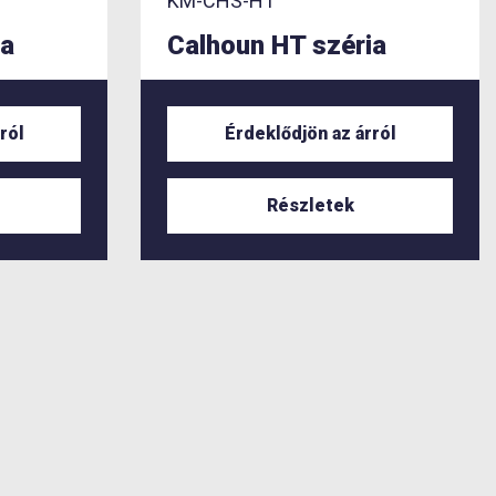
KM-CHS-HT
ia
Calhoun HT széria
ról
Érdeklődjön az árról
Részletek