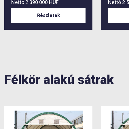
Nettó
2 390 000 HUF
Nettó
2 
Részletek
Félkör alakú sátrak