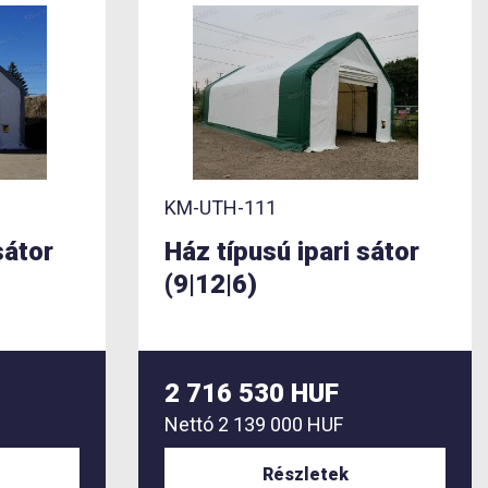
KM-UTH-111
sátor
Ház típusú ipari sátor
(9|12|6)
2 716 530 HUF
Nettó
2 139 000 HUF
Részletek