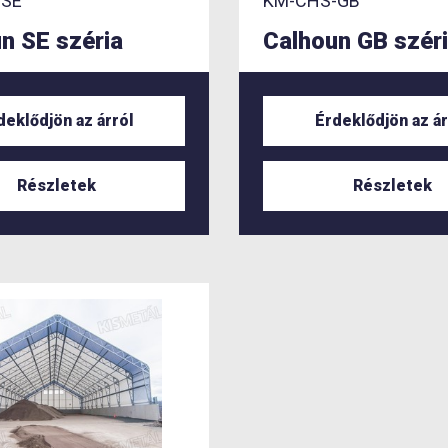
-SE
KM-CHS-GB
n SE széria
Calhoun GB szér
deklődjön az árról
Érdeklődjön az ár
Részletek
Részletek