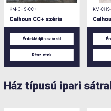
KM-CHS-CC+
KM-CHS
Calhoun CC+ széria
Calhou
Érdeklődjön az árról
Ér
Részletek
Ház típusú ipari sátra