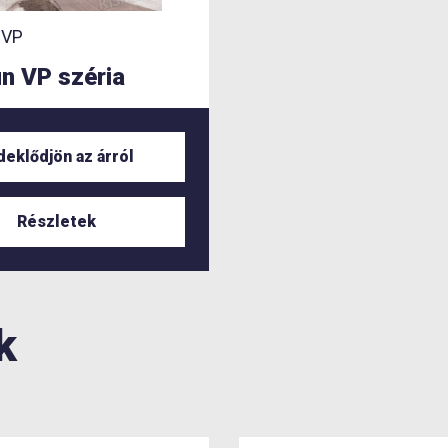
-VP
n VP széria
deklődjön az árról
Részletek
k