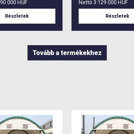
590 000 HUF
Nettó
3 129 000 HUF
Részletek
Részletek
Tovább a termékekhez