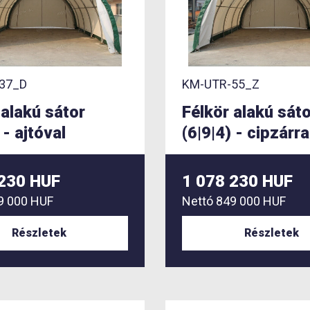
37_D
KM-UTR-55_Z
 alakú sátor
Félkör alakú sát
 - ajtóval
(6|9|4) - cipzárra
 230 HUF
1 078 230 HUF
9 000 HUF
Nettó
849 000 HUF
Részletek
Részletek