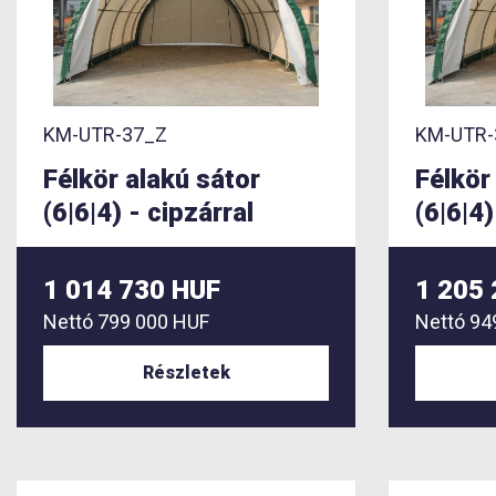
KM-UTR-37_Z
KM-UTR-
Félkör alakú sátor
Félkör
(6|6|4) - cipzárral
(6|6|4)
1 014 730 HUF
1 205
Nettó
799 000 HUF
Nettó
94
Részletek