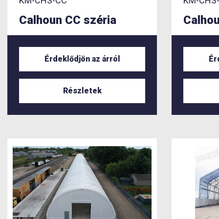
KM-CHS-CC
KM-CHS
Calhoun CC széria
Calhou
Érdeklődjön az árról
Ér
Részletek