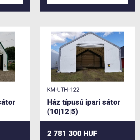
KM-UTH-122
sátor
Ház típusú ipari sátor
(10|12|5)
2 781 300 HUF