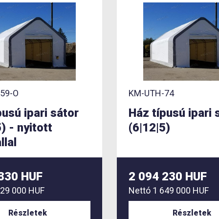
59-O
KM-UTH-74
pusú ipari sátor
Ház típusú ipari 
) - nyitott
(6|12|5)
llal
 830 HUF
2 094 230 HUF
529 000 HUF
Nettó
1 649 000 HUF
Részletek
Részletek