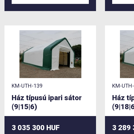
KM-UTH-139
KM-UTH-
Ház típusú ipari sátor
Ház tí
(9|15|6)
(9|18|
3 035 300 HUF
3 289