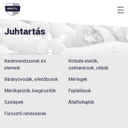
M
Menü
Juhtartás
Karámrendszerek és
Körbála etetők,
elemeik
szénarácsok, vályúk
Bárányóvodák, elletőboxok
Mérlegek
Mérőkijelzők, kiegészítők
Fejőállások
Szelepek
Állatfelhajtók
Fürösztő rendszerek