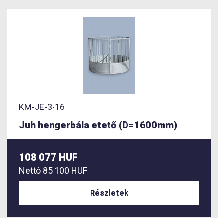
KM-JE-3-16
Juh hengerbála etető (D=1600mm)
108 077 HUF
Nettó
85 100 HUF
Részletek