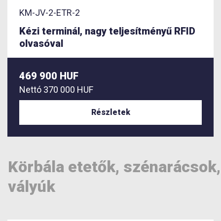
KM-JV-2-ETR-2
Kézi terminál, nagy teljesítményű RFID
olvasóval
469 900 HUF
Nettó
370 000 HUF
Részletek
Körbála etetők, szénarácsok,
vályúk