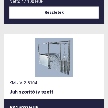
Nettó
47 100 HUF
Részletek
KM-JV-2-8104
Juh szorító ív szett
684 530 HUF