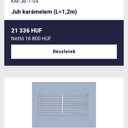
KM-JB-1-04
Juh karámelem (L=1,2m)
21 336 HUF
Nettó
16 800 HUF
Részletek