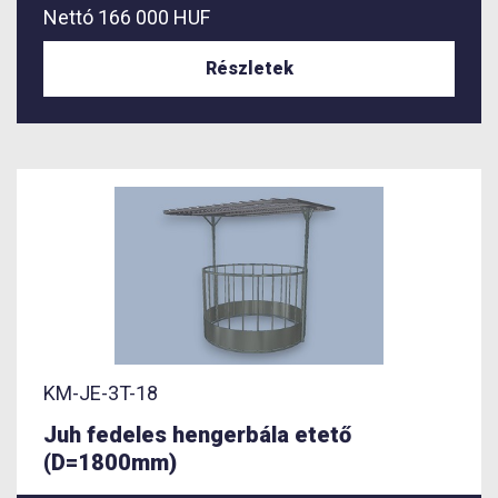
Nettó
166 000 HUF
Részletek
KM-JE-3T-18
Juh fedeles hengerbála etető
(D=1800mm)