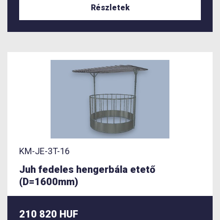
Részletek
KM-JE-3T-16
Juh fedeles hengerbála etető
(D=1600mm)
210 820 HUF