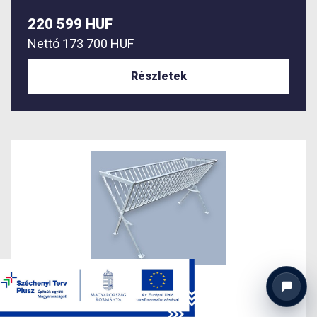
220 599 HUF
Nettó
173 700 HUF
Részletek
KM-JE-3-20
Szénarács (L=2m)