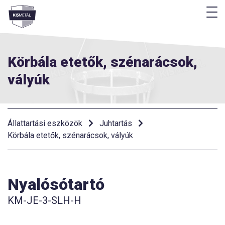
M
Menü
Körbála etetők, szénarácsok,
vályúk
Állattartási eszközök
Juhtartás
Körbála etetők, szénarácsok, vályúk
Nyalósótartó
KM-JE-3-SLH-H