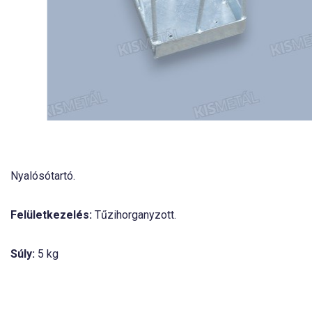
Nyalósótartó.
Felületkezelés:
Tűzihorganyzott.
Súly:
5 kg