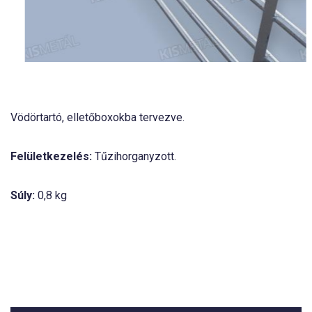
Vödörtartó, elletőboxokba tervezve.
Felületkezelés:
Tűzihorganyzott.
Súly:
0,8 kg