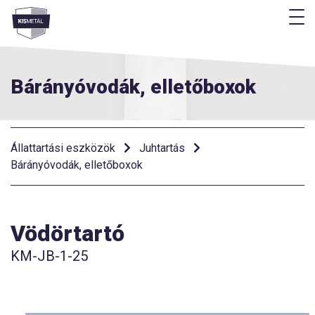
M
Menü
Bárányóvodák, elletőboxok
Állattartási eszközök
Juhtartás
Bárányóvodák, elletőboxok
Vödörtartó
KM-JB-1-25