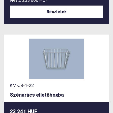
Nettó
233 600 HUF
Részletek
KM-JB-1-22
Szénarács elletőboxba
23 241 HUF