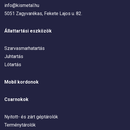
info@kismetal.hu
5051 Zagyvarékas, Fekete Lajos u. 82.
Állattartási eszközök
Szarvasmarhatartás
Juhtartás
Lótartás
Mobil kordonok
Csarnokok
Nyitott- és zárt géptárolók
Terménytárolók