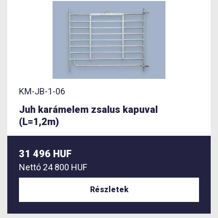
KM-JB-1-06
Juh karámelem zsalus kapuval
(L=1,2m)
31 496 HUF
Nettó
24 800 HUF
Részletek