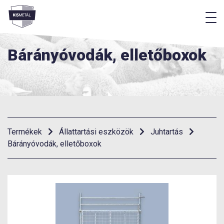
M
Menü
Bárányóvodák, elletőboxok
Termékek
Állattartási eszközök
Juhtartás
Bárányóvodák, elletőboxok