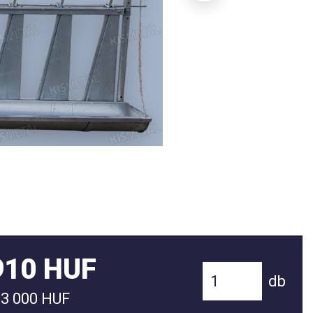
910 HUF
db
33 000 HUF