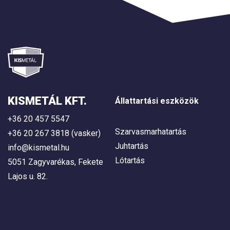
KISMETÁL KFT.
Állattartási eszközök
+36 20 457 5547
Szarvasmarhatartás
+36 20 267 3818 (vasker)
Juhtartás
info@kismetal.hu
Lótartás
5051 Zagyvarékas, Fekete
Lajos u. 82.