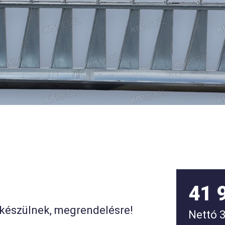
41 
 készülnek, megrendelésre!
Nettó