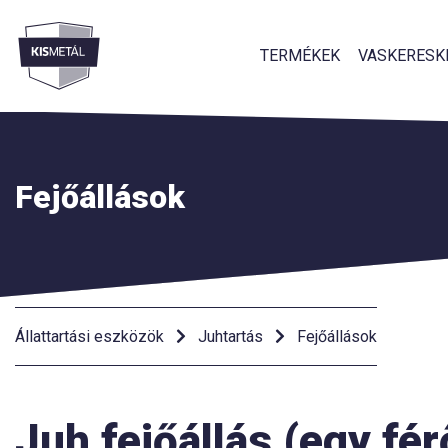
TERMÉKEK
VASKERESK
Menü
Fejőállások
Állattartási eszközök
Juhtartás
Fejőállások
Juh fejőállás (egy fér