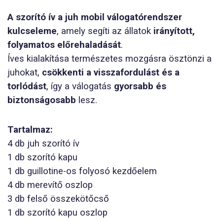
A szorító ív a juh mobil válogatórendszer
kulcseleme
, amely segíti az állatok
irányított,
folyamatos előrehaladását
.
Íves kialakítása természetes mozgásra ösztönzi a
juhokat,
csökkenti a visszafordulást és a
torlódást
, így a válogatás
gyorsabb és
biztonságosabb
lesz.
Tartalmaz:
4 db juh szorító ív
1 db szorító kapu
1 db guillotine-os folyosó kezdőelem
4 db merevítő oszlop
3 db felső összekötőcső
1 db szorító kapu oszlop