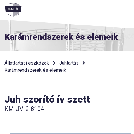
M
Menü
Karámrendszerek és elemeik
Állattartási eszközök
Juhtartás
Karámrendszerek és elemeik
Juh szorító ív szett
KM-JV-2-8104