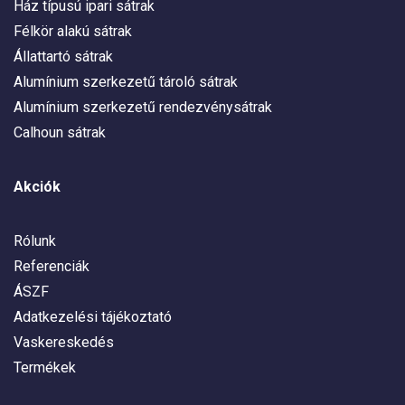
Ház típusú ipari sátrak
Félkör alakú sátrak
Állattartó sátrak
Alumínium szerkezetű tároló sátrak
Alumínium szerkezetű rendezvénysátrak
Calhoun sátrak
Akciók
Rólunk
Referenciák
ÁSZF
Adatkezelési tájékoztató
Vaskereskedés
Termékek