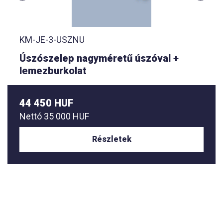
KM-JE-3-USZNU
Úszószelep nagyméretű úszóval +
lemezburkolat
44 450 HUF
Nettó
35 000 HUF
Részletek