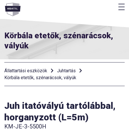
M
Menü
Körbála etetők, szénarácsok,
vályúk
Állattartási eszközök
Juhtartás
Körbála etetők, szénarácsok, vályúk
Juh itatóvályú tartólábbal,
horganyzott (L=5m)
KM-JE-3-5500H