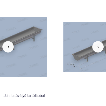
‹
›
Juh itatóvályú tartólábbal.