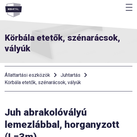
M
Menü
Körbála etetők, szénarácsok,
vályúk
Állattartási eszközök
Juhtartás
Körbála etetők, szénarácsok, vályúk
Juh abrakolóvályú
lemezlábbal, horganyzott
(L=3m)