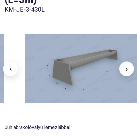
KM-JE-3-430L
‹
›
Juh abrakolóvályú lemezlábbal.