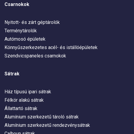
Csarnokok
Nyitott- és zárt géptárolók
Terménytárolók
Autómosó épületek
Könnyűszerkezetes acél- és istállóépületek
Szendvicspaneles csarnokok
Sátrak
Ház típusú ipari sátrak
Félkör alakú sátrak
Állattartó sátrak
Alumínium szerkezetű tároló sátrak
Alumínium szerkezetű rendezvénysátrak
Calhoun sátrak