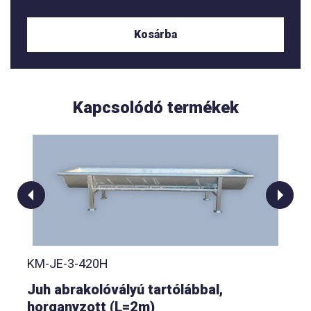
Kosárba
Kapcsolódó termékek
KM-JE-3-420H
Juh abrakolóvályú tartólábbal,
horganyzott (L=2m)