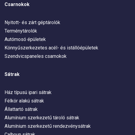
Csarnokok
Nyitott- és zárt géptárolók
Terménytárolók
Autómosó épületek
Könnyűszerkezetes acél- és istállóépületek
Szendvicspaneles csarnokok
Sátrak
Ház típusú ipari sátrak
Félkör alakú sátrak
Állattartó sátrak
Alumínium szerkezetű tároló sátrak
Alumínium szerkezetű rendezvénysátrak
Calhoun sátrak