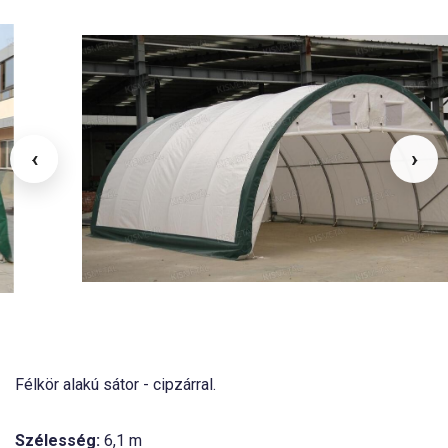
‹
›
Félkör alakú sátor - cipzárral.
Szélesség:
6,1 m