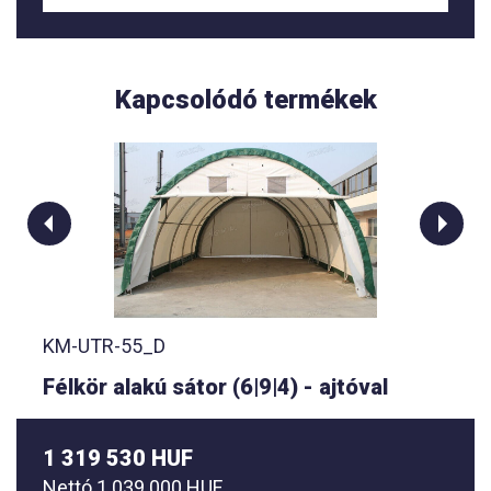
Kapcsolódó termékek
KM-UTR-55_D
Félkör alakú sátor (6|9|4) - ajtóval
1 319 530 HUF
Nettó
1 039 000 HUF