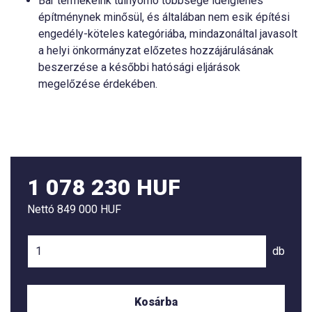
Bár termékeink túlnyomó többsége ideiglenes
építménynek minősül, és általában nem esik építési
engedély-köteles kategóriába, mindazonáltal javasolt
a helyi önkormányzat előzetes hozzájárulásának
beszerzése a későbbi hatósági eljárások
megelőzése érdekében.
1 078 230 HUF
Nettó
849 000 HUF
db
Kosárba