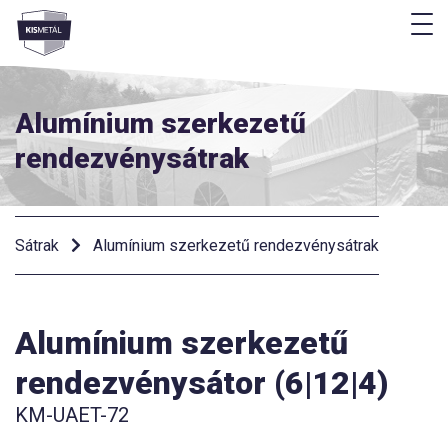
M
Menü
Alumínium szerkezetű
rendezvénysátrak
Sátrak
Alumínium szerkezetű rendezvénysátrak
Alumínium szerkezetű
rendezvénysátor (6|12|4)
KM-UAET-72