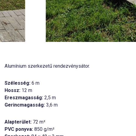
Alumínium szerkezetű rendezvénysátor.
Szélesség:
6 m
Hossz:
12 m
Ereszmagasság:
2,5 m
Gerincmagasság:
3,6 m
Alapterület:
72 m²
PVC ponyva:
850 g/m²