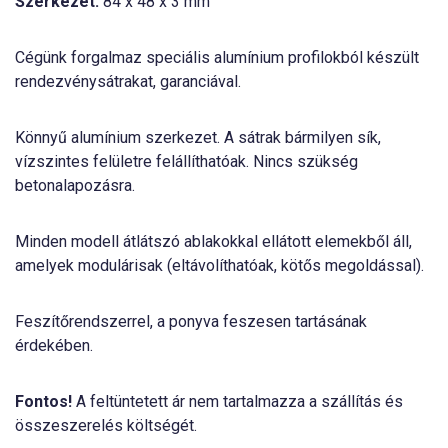
Szerkezet:
84 x 48 x 3 mm
Cégünk forgalmaz speciális alumínium profilokból készült
rendezvénysátrakat, garanciával.
Könnyű alumínium szerkezet. A sátrak bármilyen sík,
vízszintes felületre felállíthatóak. Nincs szükség
betonalapozásra.
Minden modell átlátszó ablakokkal ellátott elemekből áll,
amelyek modulárisak (eltávolíthatóak, kötős megoldással).
Feszítőrendszerrel, a ponyva feszesen tartásának
érdekében.
Fontos!
A feltüntetett ár nem tartalmazza a szállítás és
összeszerelés költségét.