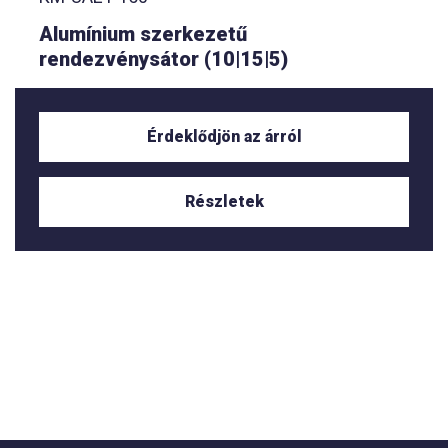
Alumínium szerkezetű
rendezvénysátor (10|15|5)
Érdeklődjön az árról
Részletek