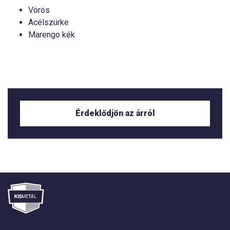
Vörös
Acélszürke
Marengo kék
Érdeklődjön az árról