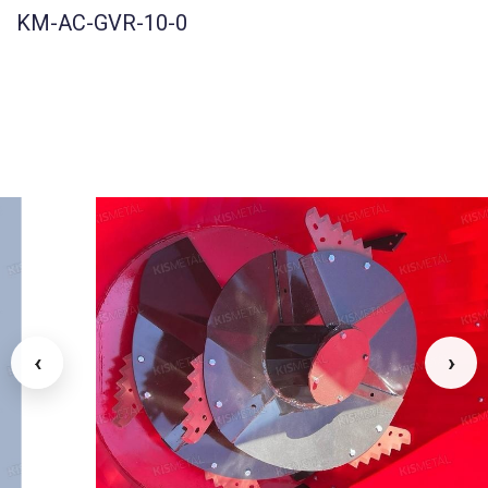
KM-AC-GVR-10-0
‹
›