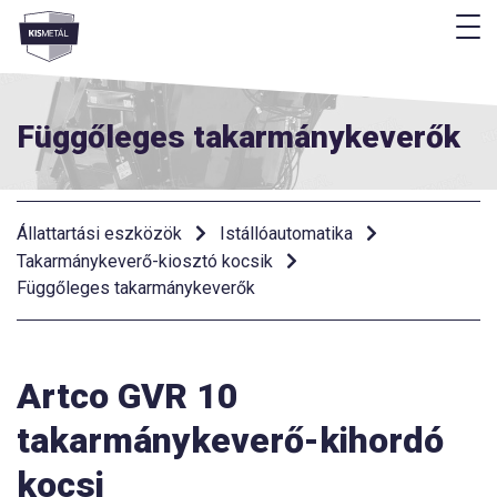
M
Menü
Függőleges takarmánykeverők
Állattartási eszközök
Istállóautomatika
Takarmánykeverő-kiosztó kocsik
Függőleges takarmánykeverők
Artco GVR 10
takarmánykeverő-kihordó
kocsi