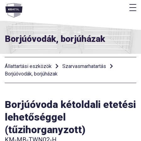
M
Menü
Borjúóvodák, borjúházak
Állattartási eszközök
Szarvasmarhatartás
Borjúóvodák, borjúházak
Borjúóvoda kétoldali etetési
lehetőséggel
(tűzihorganyzott)
KM-MB-TWN02-H