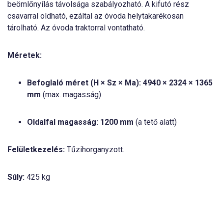
beömlőnyílás távolsága szabályozható. A kifutó rész
csavarral oldható, ezáltal az óvoda helytakarékosan
tárolható. Az óvoda traktorral vontatható.
Méretek:
Befoglaló méret (H × Sz × Ma): 4940 × 2324 × 1365
mm
(max. magasság)
Oldalfal magasság:
1200 mm
(a tető alatt)
Felületkezelés:
Tűzihorganyzott.
Súly:
425 kg