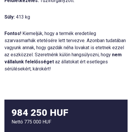
Felületkezelés:
Tűzihorganyzott.
Súly:
413 kg
Fontos!
Kiemeljük, hogy a termék eredetileg
szarvasmarhák etetésére lett tervezve. Azonban tudatában
vagyunk annak, hogy gazdák néha lovakat is etetnek ezzel
az eszközzel. Szeretnénk külön hangsúlyozni, hogy
nem
vállalunk felelősséget
az állatokat ért esetleges
sérülésekért, károkért!
984 250 HUF
Nettó
775 000 HUF