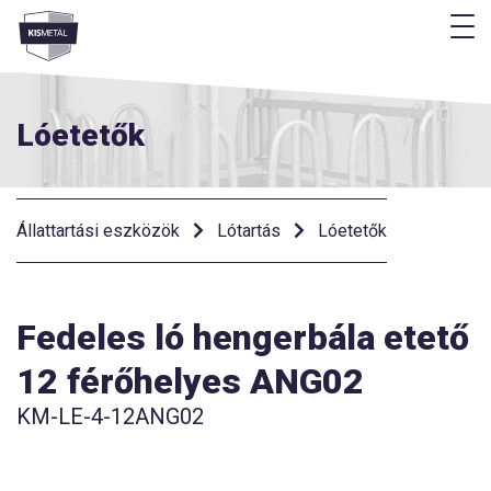
M
Menü
Lóetetők
Állattartási eszközök
Lótartás
Lóetetők
Fedeles ló hengerbála etető
12 férőhelyes ANG02
KM-LE-4-12ANG02