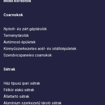
Mobil kordonok
Csarnokok
Nyitott- és zárt géptárolók
Terménytárolók
Autómosó épületek
Könnyűszerkezetes acél- és istállóépületek
Szendvicspaneles csarnokok
Sátrak
Ház típusú ipari sátrak
Félkör alakú sátrak
Állattartó sátrak
Alumínium szerkezetű tároló sátrak