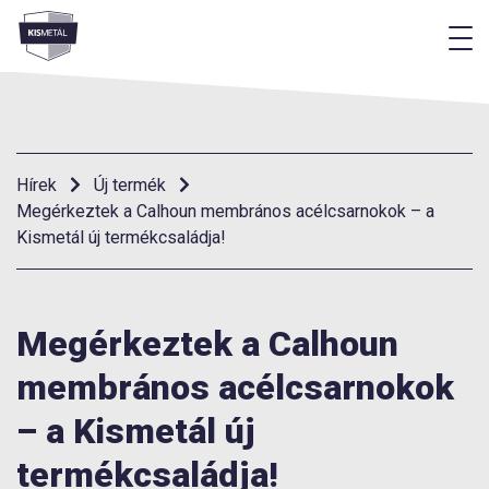
M
Menü
Hírek
Új termék
Megérkeztek a Calhoun membrános acélcsarnokok – a
Kismetál új termékcsaládja!
Megérkeztek a Calhoun
membrános acélcsarnokok
– a Kismetál új
termékcsaládja!