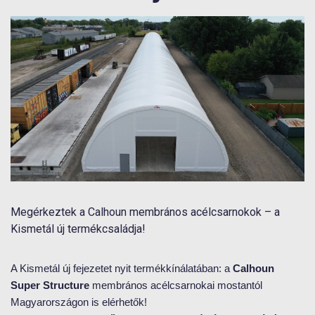
Megérkeztek a Calhoun membrános acélcsarnokok – a
Kismetál új termékcsaládja!
A Kismetál új fejezetet nyit termékkínálatában: a
Calhoun
Super Structure
membrános acélcsarnokai mostantól
Magyarországon is elérhetők!