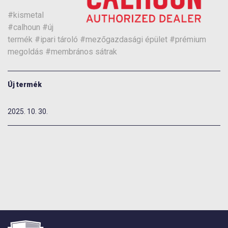
#kismetal
#calhoun
#új
termék
#ipari tároló
#mezőgazdasági épület
#prémium
megoldás
#membrános sátrak
Új termék
2025. 10. 30.