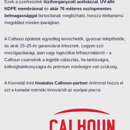
Ezek a szerkezetek
tűzihorganyzott acélvázzal
,
UV-álló
HDPE membránnal
és
akár 76 méteres oszlopmentes
belmagassággal
biztosítanak megbízható, hosszú élettartamú
megoldást minden iparágban.
A Calhoun épületek egyedileg tervezhetők, gyorsan telepíthetők,
és akár 15–25 év garanciával érkeznek. Legyen szó
mezőgazdasági, ipari vagy logisztikai felhasználásról – a
Calhoun csarnokok a legjobb választás, ha tartósságra,
költséghatékonyságra és prémium minőségre van szükség.
A Kismetál mint
hivatalos Calhoun-partner
örömmel hozza el
ezt a kanadai mérnöki innovációt az európai piacra.