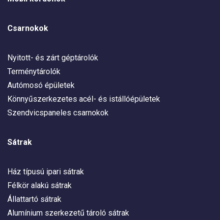
Csarnokok
Nyitott- és zárt géptárolók
Terménytárolók
Autómosó épületek
Könnyűszerkezetes acél- és istállóépületek
Szendvicspaneles csarnokok
Sátrak
Ház típusú ipari sátrak
Félkör alakú sátrak
Állattartó sátrak
Alumínium szerkezetű tároló sátrak