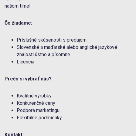
našom tíme!
Čo žiadame:
Príslušné skúsenosti s predajom
Slovenské a maďarské alebo anglické jazykové
znalosti ústne a písomne
Licencia
Prečo si vybrať nás?
Kvalitné výrobky
Konkurenčné ceny
Podpora marketingu
Flexibilné podmienky
Kontakt: