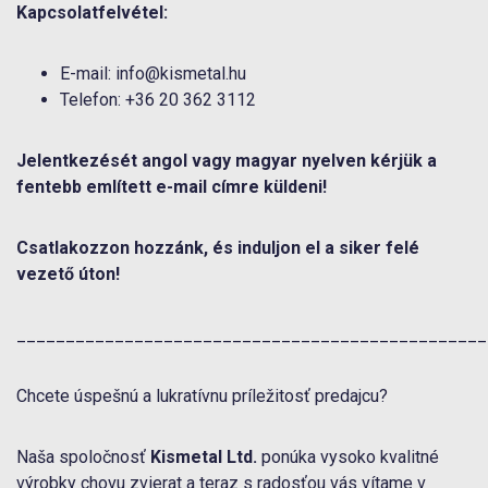
Kapcsolatfelvétel:
E-mail: info@kismetal.hu
Telefon: +36 20 362 3112
Jelentkezését angol vagy magyar nyelven kérjük a
fentebb említett e-mail címre küldeni!
Csatlakozzon hozzánk, és induljon el a siker felé
vezető úton!
________________________________________________
Chcete úspešnú a lukratívnu príležitosť predajcu?
Naša spoločnosť
Kismetal Ltd.
ponúka vysoko kvalitné
výrobky chovu zvierat a teraz s radosťou vás vítame v