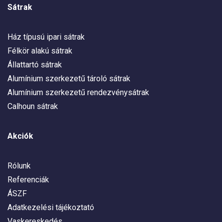
Sátrak
Ház típusú ipari sátrak
Félkör alakú sátrak
Állattartó sátrak
Alumínium szerkezetű tároló sátrak
Alumínium szerkezetű rendezvénysátrak
Calhoun sátrak
Akciók
Rólunk
Referenciák
ÁSZF
Adatkezelési tájékoztató
Vaskereskedés