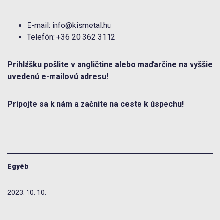
E-mail: info@kismetal.hu
Telefón: +36 20 362 3112
Prihlášku pošlite v angličtine alebo maďarčine na vyššie
uvedenú e-mailovú adresu!
Pripojte sa k nám a začnite na ceste k úspechu!
Egyéb
2023. 10. 10.