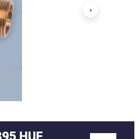
›
895 HUF