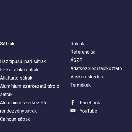
Sátrak
Rólunk
Referenciák
ÁSZF
Ház típusú ipari sátrak
Adatkezelési tájékoztató
Félkör alakú sátrak
Vaskereskedés
Állattartó sátrak
Termékek
Alumínium szerkezetű tároló
sátrak
Alumínium szerkezetű
Facebook
rendezvénysátrak
YouTube
Calhoun sátrak