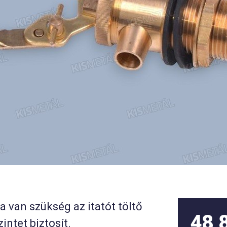
van szükség az itatót töltő
48 
intet biztosít.