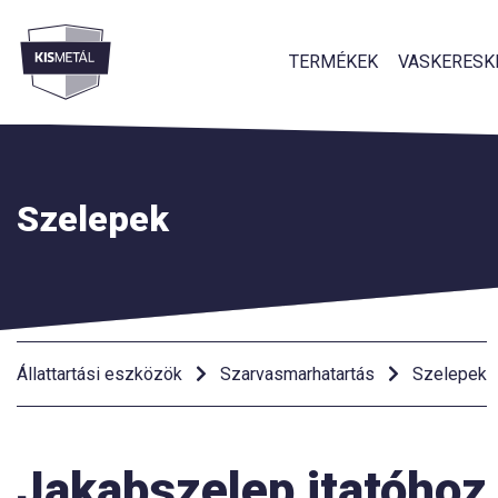
TERMÉKEK
VASKERESK
Menü
Szelepek
Állattartási eszközök
Szarvasmarhatartás
Szelepek
Jakabszelep itatóhoz,