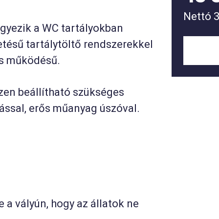
Nettó
gyezik a WC tartályokban
tésű tartálytöltő rendszerekkel
us működésű.
ízen beállítható szükséges
ással, erős műanyag úszóval.
 a vályún, hogy az állatok ne