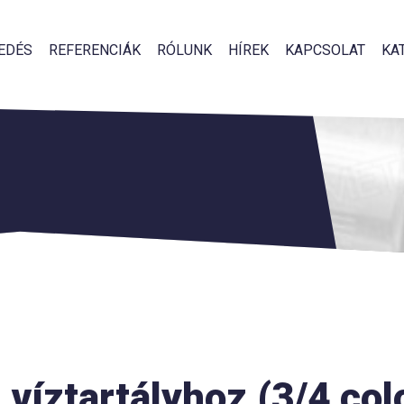
EDÉS
REFERENCIÁK
RÓLUNK
HÍREK
KAPCSOLAT
KA
 víztartályhoz (3/4 co