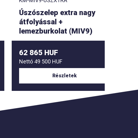
KM-MIV9-USZXTRA
KM-MI
Úszószelep extra nagy
Jakab
átfolyással +
vízta
lemezburkolat (MIV9)
lemez
62 865 HUF
46 3
Nettó
49 500 HUF
Nettó
3
Részletek