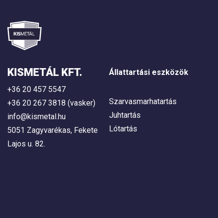
KISMETÁL KFT.
Állattartási eszközök
+36 20 457 5547
Szarvasmarhatartás
+36 20 267 3818 (vasker)
Juhtartás
info@kismetal.hu
Lótartás
5051 Zagyvarékas, Fekete
Lajos u. 82.