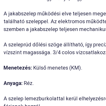
A jakabszelep működési elve teljesen mege
található szeleppel. Az elektromos működte
szemben a jakabszelep teljesen mechanik
A szeleprúd dőlési szöge állítható, így prec
vízszint magassága. 3/4 colos vízcsatlakoz
Menetezés:
Külső menetes (KM).
Anyaga:
Réz.
A szelep lemezburkolattal kerül elhelyezésre