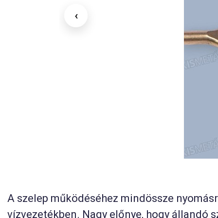
‹
A szelep működéséhez mindössze nyomásra 
vízvezetékben. Nagy előnye, hogy állandó sz