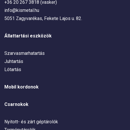
+36 20 267 3818 (vasker)
info@kismetal.hu
5051 Zagyvarékas, Fekete Lajos u. 82.
Állattartási eszközök
Szarvasmarhatartás
Juhtartás
Lótartás
Mobil kordonok
Csarnokok
Nyitott- és zárt géptárolók
Terménytárolók