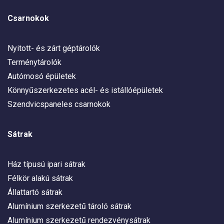
Csarnokok
Nyitott- és zárt géptárolók
Terménytárolók
Autómosó épületek
Könnyűszerkezetes acél- és istállóépületek
Szendvicspaneles csarnokok
Sátrak
Ház típusú ipari sátrak
Félkör alakú sátrak
Állattartó sátrak
Alumínium szerkezetű tároló sátrak
Alumínium szerkezetű rendezvénysátrak