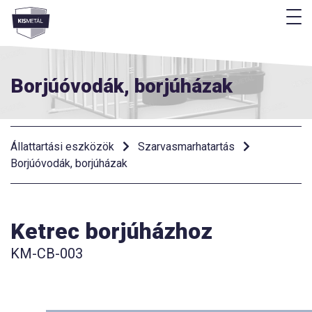
M
Menü
Borjúóvodák, borjúházak
Állattartási eszközök
Szarvasmarhatartás
Borjúóvodák, borjúházak
Ketrec borjúházhoz
KM-CB-003