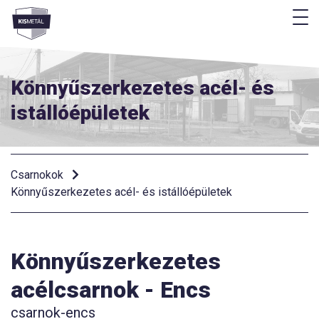
M
Menü
Könnyűszerkezetes acél- és
istállóépületek
Csarnokok
Könnyűszerkezetes acél- és istállóépületek
Könnyűszerkezetes
acélcsarnok - Encs
csarnok-encs