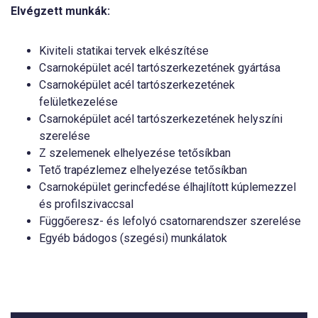
Elvégzett munkák:
Kiviteli statikai tervek elkészítése
Csarnoképület acél tartószerkezetének gyártása
Csarnoképület acél tartószerkezetének
felületkezelése
Csarnoképület acél tartószerkezetének helyszíni
szerelése
Z szelemenek elhelyezése tetősíkban
Tető trapézlemez elhelyezése tetősíkban
Csarnoképület gerincfedése élhajlított kúplemezzel
és profilszivaccsal
Függőeresz- és lefolyó csatornarendszer szerelése
Egyéb bádogos (szegési) munkálatok