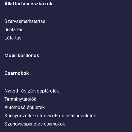
Állattartási eszközök
Szarvasmarhatartás
Juhtartás
Lótartás
Mobil kordonok
Csarnokok
Nyitott- és zárt géptárolók
Terménytárolók
Autómosó épületek
Könnyűszerkezetes acél- és istállóépületek
Szendvicspaneles csarnokok