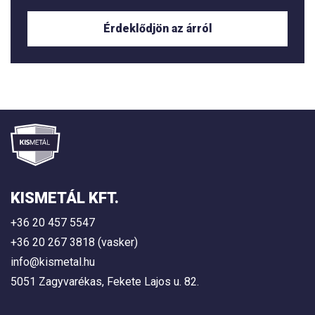
Érdeklődjön az árról
KISMETÁL KFT.
+36 20 457 5547
+36 20 267 3818 (vasker)
info@kismetal.hu
5051 Zagyvarékas, Fekete Lajos u. 82.