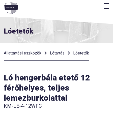
M
Menü
Lóetetők
Állattartási eszközök
Lótartás
Lóetetők
Ló hengerbála etető 12
férőhelyes, teljes
lemezburkolattal
KM-LE-4-12WFC