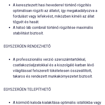
A keresztezett hasi hevederrel történő rögzítés
optimálisan rögzíti az állatot, így megakadályozva a
fordulást vagy lefekvést, miközben kíméli az állat
tőgyét és hasát.
A hátsó láb combnál történő rögzítése maximális
stabilitást biztosít.
EGYSZERŰEN RENDEZHETŐ
A professzionális verzió szerszámtartókkal,
csatlakozóaljzatokkal és a kiszolgáló karban lévő
világítással felszerelt tökéletesen összeállított,
takaros és rendezett munkakörnyezetet biztosít.
EGYSZERŰEN TELEPÍTHETŐ
A körmölő kaloda kialakítása optimális istállókba vagy