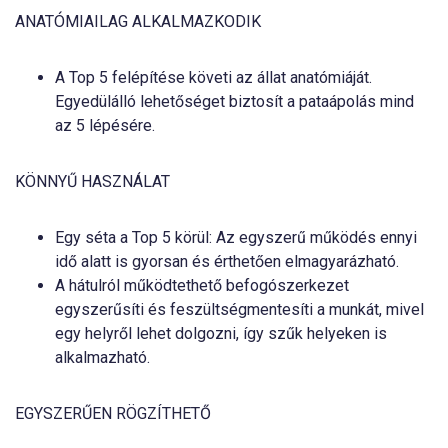
ANATÓMIAILAG ALKALMAZKODIK
A Top 5 felépítése követi az állat anatómiáját.
Egyedülálló lehetőséget biztosít a pataápolás mind
az 5 lépésére.
KÖNNYŰ HASZNÁLAT
Egy séta a Top 5 körül: Az egyszerű működés ennyi
idő alatt is gyorsan és érthetően elmagyarázható.
A hátulról működtethető befogószerkezet
egyszerűsíti és feszültségmentesíti a munkát, mivel
egy helyről lehet dolgozni, így szűk helyeken is
alkalmazható.
EGYSZERŰEN RÖGZÍTHETŐ