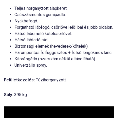
Teljes horganyzott alapkeret.
Csúszásmentes gumipadló.
Nyakbefogó.
Forgatható lábfogó, csörlővel elöl bal és jobb oldalon.
Hátsó lábemelő kötélcsörlővel.
Hátsó lábtartó rúd.
Biztonsági elemek (hevederek/kötelek).
Hárompontos felfüggesztés + felső lengőkaros lánc.
Kitörésgátló (szerszám nélkül eltávolítható).
Univerzális spray.
Felületkezelés:
Tűzihorganyzott.
Súly:
395 kg