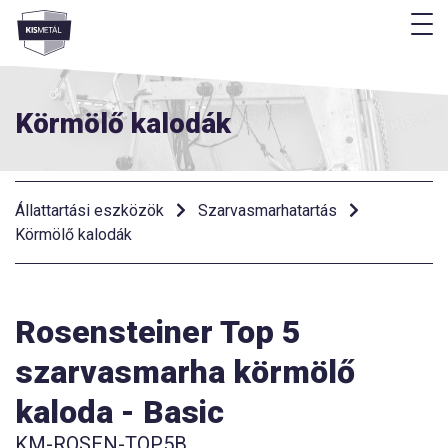
M
Menü
Körmölő kalodák
Állattartási eszközök
Szarvasmarhatartás
Körmölő kalodák
Rosensteiner Top 5
szarvasmarha körmölő
kaloda - Basic
KM-ROSEN-TOP5B