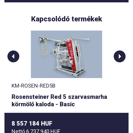
Kapcsolódó termékek
KM-ROSEN-RED5B
Rosensteiner Red 5 szarvasmarha
körmölő kaloda - Basic
8 557 184 HUF
Nettó
6 737 940 HUF