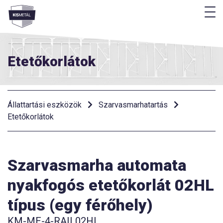
M
Menü
Etetőkorlátok
Állattartási eszközök
Szarvasmarhatartás
Etetőkorlátok
Szarvasmarha automata
nyakfogós etetőkorlát 02HL
típus (egy férőhely)
KM-ME-4-RAIL02HL