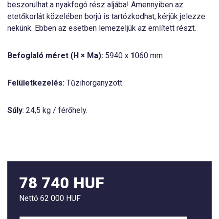
beszorulhat a nyakfogó rész aljába! Amennyiben az
etetőkorlát közelében borjú is tartózkodhat, kérjük jelezze
nekünk. Ebben az esetben lemezeljük az említett részt.
Befoglaló méret (H × Ma):
5940
x
1
060 mm
Felületkezelés:
Tűzihorganyzott.
Súly
: 24,5 kg / férőhely.
78 740 HUF
Nettó
62 000 HUF