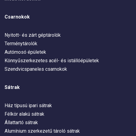
Csarnokok
Nyitott- és zárt géptárolók
Terménytárolók
Autómosó épületek
Könnyűszerkezetes acél- és istállóépületek
Szendvicspaneles csarnokok
Sátrak
Ház típusú ipari sátrak
Félkör alakú sátrak
Állattartó sátrak
Alumínium szerkezetű tároló sátrak