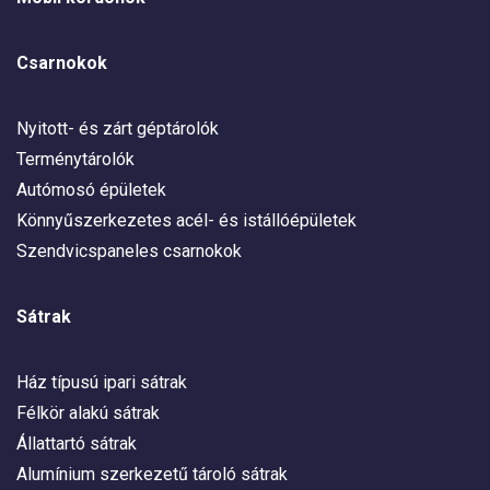
Csarnokok
Nyitott- és zárt géptárolók
Terménytárolók
Autómosó épületek
Könnyűszerkezetes acél- és istállóépületek
Szendvicspaneles csarnokok
Sátrak
Ház típusú ipari sátrak
Félkör alakú sátrak
Állattartó sátrak
Alumínium szerkezetű tároló sátrak