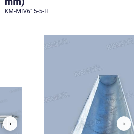
mm)
KM-MIV615-5-H
‹
›