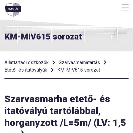
M
Menü
KM-MIV615 sorozat
Állattartási eszközök
Szarvasmarhatartás
Etető- és itatóvályúk
KM-MIV615 sorozat
Szarvasmarha etető- és
itatóvályú tartólábbal,
horganyzott /L=5m/ (LV: 1,5