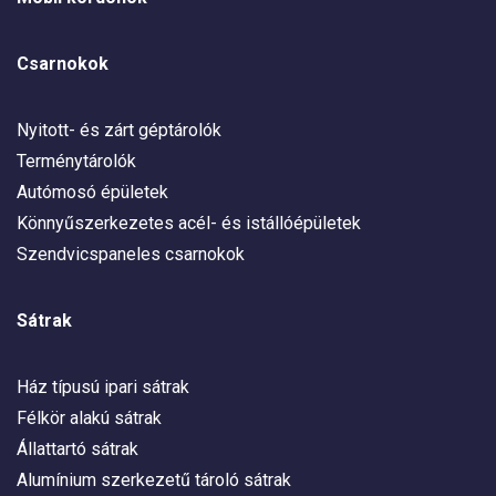
Csarnokok
Nyitott- és zárt géptárolók
Terménytárolók
Autómosó épületek
Könnyűszerkezetes acél- és istállóépületek
Szendvicspaneles csarnokok
Sátrak
Ház típusú ipari sátrak
Félkör alakú sátrak
Állattartó sátrak
Alumínium szerkezetű tároló sátrak