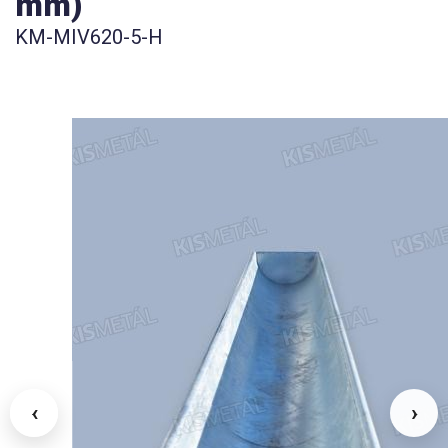
mm)
KM-MIV620-5-H
‹
›