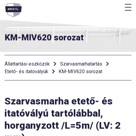
M
Menü
KM-MIV620 sorozat
Állattartási eszközök
Szarvasmarhatartás
Etető- és itatóvályúk
KM-MIV620 sorozat
Szarvasmarha etető- és
itatóvályú tartólábbal,
horganyzott /L=5m/ (LV: 2