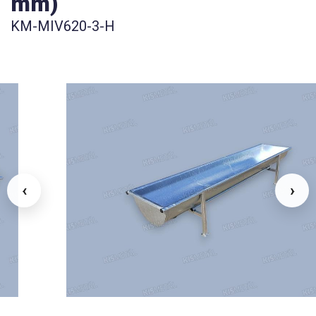
mm)
KM-MIV620-3-H
‹
›