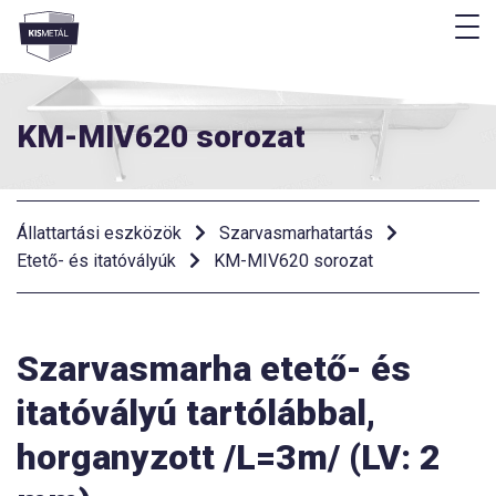
M
Menü
KM-MIV620 sorozat
Állattartási eszközök
Szarvasmarhatartás
Etető- és itatóvályúk
KM-MIV620 sorozat
Szarvasmarha etető- és
itatóvályú tartólábbal,
horganyzott /L=3m/ (LV: 2