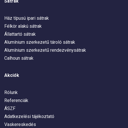
Sátrak
Ház típusú ipari sátrak
Félkör alakú sátrak
Állattartó sátrak
Alumínium szerkezetű tároló sátrak
Alumínium szerkezetű rendezvénysátrak
Calhoun sátrak
Akciók
Rólunk
Referenciák
ÁSZF
Adatkezelési tájékoztató
Vaskereskedés