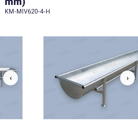
mm)
KM-MIV620-4-H
‹
›