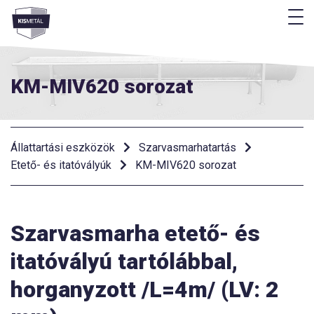
M
Menü
KM-MIV620 sorozat
Állattartási eszközök
Szarvasmarhatartás
Etető- és itatóvályúk
KM-MIV620 sorozat
Szarvasmarha etető- és
itatóvályú tartólábbal,
horganyzott /L=4m/ (LV: 2