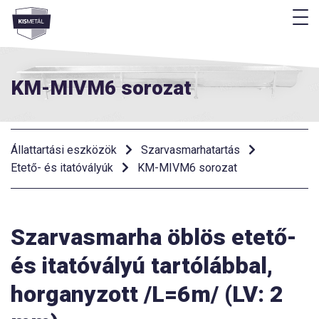
M
Menü
KM-MIVM6 sorozat
Állattartási eszközök
Szarvasmarhatartás
Etető- és itatóvályúk
KM-MIVM6 sorozat
Szarvasmarha öblös etető-
és itatóvályú tartólábbal,
horganyzott /L=6m/ (LV: 2