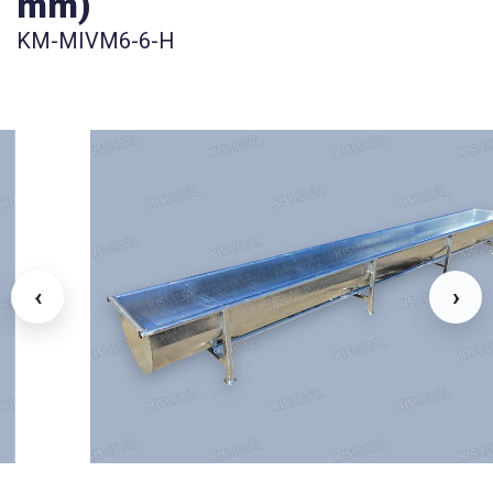
mm)
KM-MIVM6-6-H
‹
›