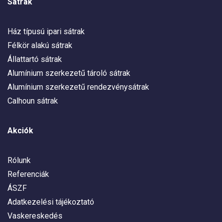
Sátrak
Ház típusú ipari sátrak
Félkör alakú sátrak
Állattartó sátrak
Alumínium szerkezetű tároló sátrak
Alumínium szerkezetű rendezvénysátrak
Calhoun sátrak
Akciók
Rólunk
Referenciák
ÁSZF
Adatkezelési tájékoztató
Vaskereskedés