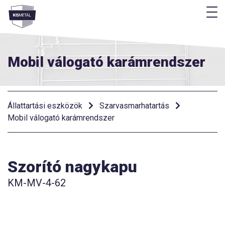
M
Menü
Mobil válogató karámrendszer
Állattartási eszközök
Szarvasmarhatartás
Mobil válogató karámrendszer
Szorító nagykapu
KM-MV-4-62