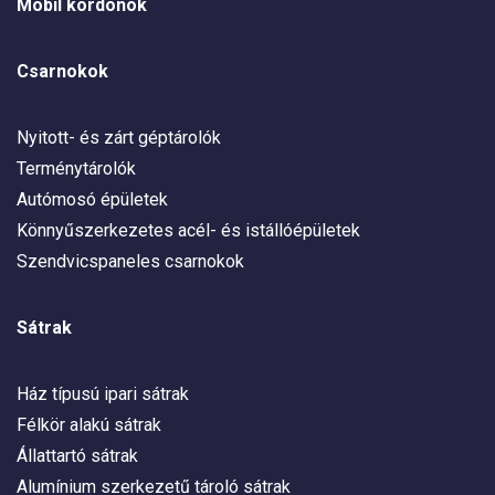
Mobil kordonok
Csarnokok
Nyitott- és zárt géptárolók
Terménytárolók
Autómosó épületek
Könnyűszerkezetes acél- és istállóépületek
Szendvicspaneles csarnokok
Sátrak
Ház típusú ipari sátrak
Félkör alakú sátrak
Állattartó sátrak
Alumínium szerkezetű tároló sátrak