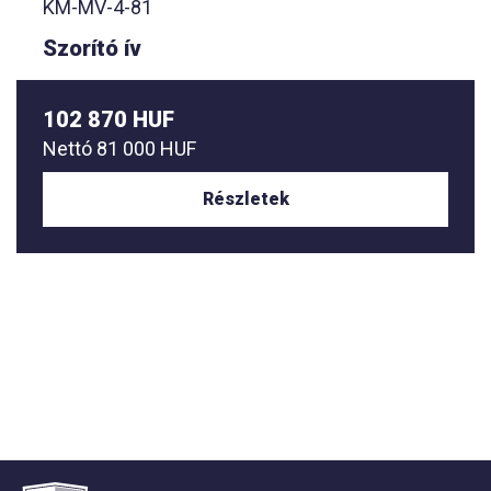
KM-MV-4-81
Szorító ív
102 870 HUF
Nettó
81 000 HUF
Részletek