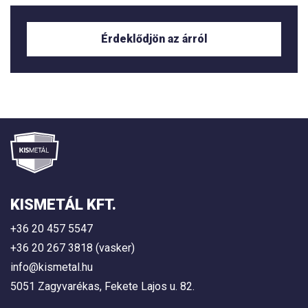
Érdeklődjön az árról
KISMETÁL KFT.
+36 20 457 5547
+36 20 267 3818 (vasker)
info@kismetal.hu
5051 Zagyvarékas, Fekete Lajos u. 82.