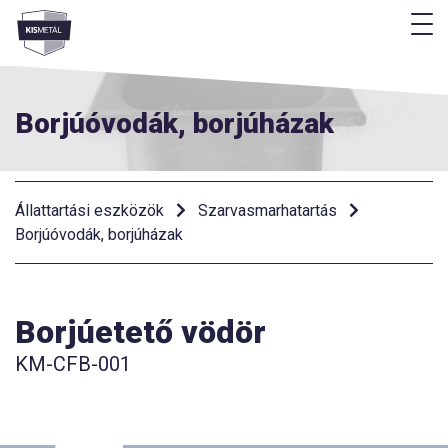
M
Menü
Borjúóvodák, borjúházak
Állattartási eszközök
Szarvasmarhatartás
Borjúóvodák, borjúházak
Borjúetető vödör
KM-CFB-001