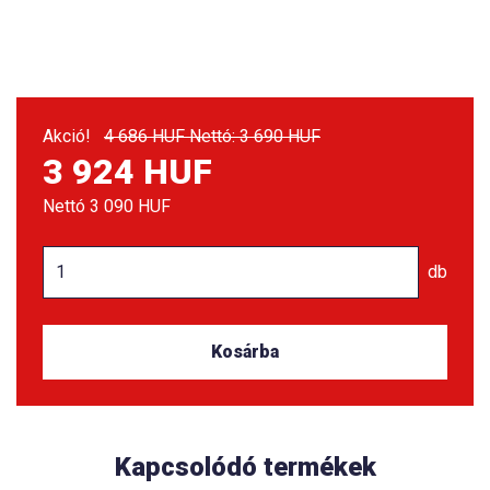
Akció!
4 686 HUF Nettó: 3 690 HUF
3 924 HUF
Nettó
3 090 HUF
db
Kosárba
Kapcsolódó termékek