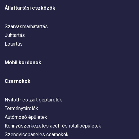
Állattartási eszközök
Szarvasmarhatartás
Juhtartás
Lótartás
Mobil kordonok
Csarnokok
Nyitott- és zárt géptárolók
Terménytárolók
Autómosó épületek
Könnyűszerkezetes acél- és istállóépületek
Szendvicspaneles csarnokok