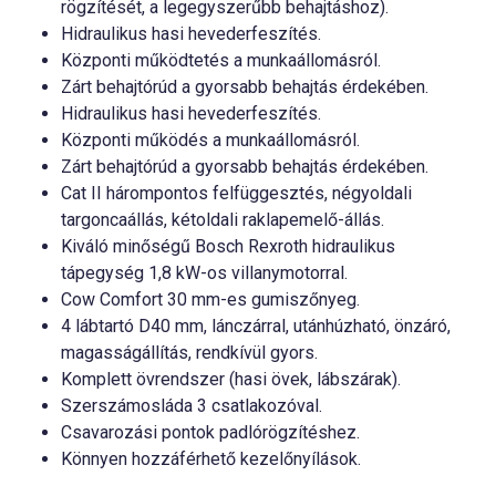
rögzítését, a legegyszerűbb behajtáshoz).
Hidraulikus hasi hevederfeszítés.
Központi működtetés a munkaállomásról.
Zárt behajtórúd a gyorsabb behajtás érdekében.
Hidraulikus hasi hevederfeszítés.
Központi működés a munkaállomásról.
Zárt behajtórúd a gyorsabb behajtás érdekében.
Cat II hárompontos felfüggesztés, négyoldali
targoncaállás, kétoldali raklapemelő-állás.
Kiváló minőségű Bosch Rexroth hidraulikus
tápegység 1,8 kW-os villanymotorral.
Cow Comfort 30 mm-es gumiszőnyeg.
4 lábtartó D40 mm, lánczárral, utánhúzható, önzáró,
magasságállítás, rendkívül gyors.
Komplett övrendszer (hasi övek, lábszárak).
Szerszámosláda 3 csatlakozóval.
Csavarozási pontok padlórögzítéshez.
Könnyen hozzáférhető kezelőnyílások.