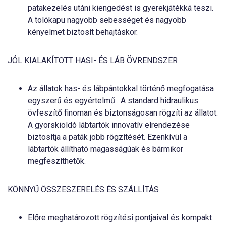
patakezelés utáni kiengedést is gyerekjátékká teszi.
A tolókapu nagyobb sebességet és nagyobb
kényelmet biztosít behajtáskor.
JÓL KIALAKÍTOTT HASI- ÉS LÁB ÖVRENDSZER
Az állatok has- és lábpántokkal történő megfogatása
egyszerű és egyértelmű . A standard hidraulikus
övfeszítő finoman és biztonságosan rögzíti az állatot.
A gyorskioldó lábtartók innovatív elrendezése
biztosítja a paták jobb rögzítését. Ezenkívül a
lábtartók állítható magasságúak és bármikor
megfeszíthetők.
KÖNNYŰ ÖSSZESZERELÉS ÉS SZÁLLÍTÁS
Előre meghatározott rögzítési pontjaival és kompakt