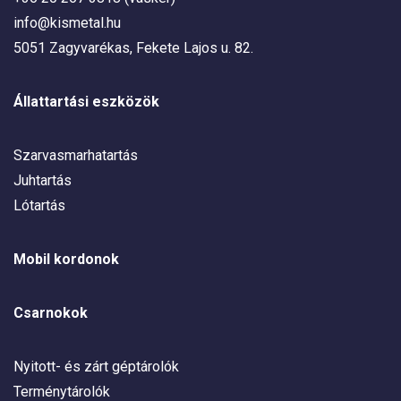
info@kismetal.hu
5051 Zagyvarékas, Fekete Lajos u. 82.
Állattartási eszközök
Szarvasmarhatartás
Juhtartás
Lótartás
Mobil kordonok
Csarnokok
Nyitott- és zárt géptárolók
Terménytárolók