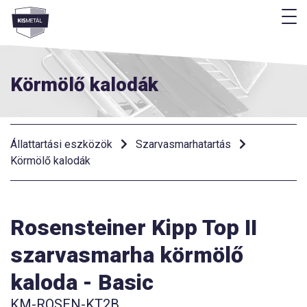
M
Menü
Körmölő kalodák
Állattartási eszközök
Szarvasmarhatartás
Körmölő kalodák
Rosensteiner Kipp Top II
szarvasmarha körmölő
kaloda - Basic
KM-ROSEN-KT2B