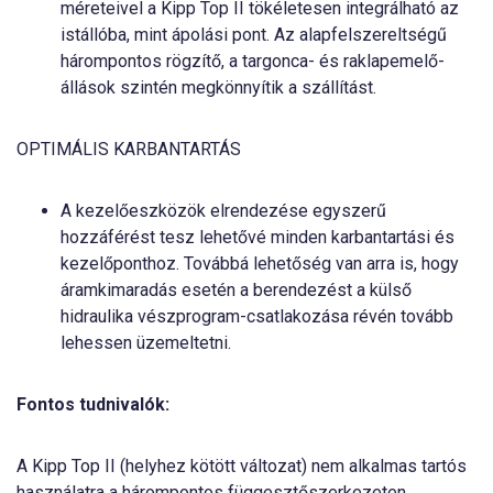
méreteivel a Kipp Top II tökéletesen integrálható az
istállóba, mint ápolási pont. Az alapfelszereltségű
hárompontos rögzítő, a targonca- és raklapemelő-
állások szintén megkönnyítik a szállítást.
OPTIMÁLIS KARBANTARTÁS
A kezelőeszközök elrendezése egyszerű
hozzáférést tesz lehetővé minden karbantartási és
kezelőponthoz. Továbbá lehetőség van arra is, hogy
áramkimaradás esetén a berendezést a külső
hidraulika vészprogram-csatlakozása révén tovább
lehessen üzemeltetni.
Fontos tudnivalók:
A Kipp Top II (helyhez kötött változat) nem alkalmas tartós
használatra a hárompontos függesztőszerkezeten