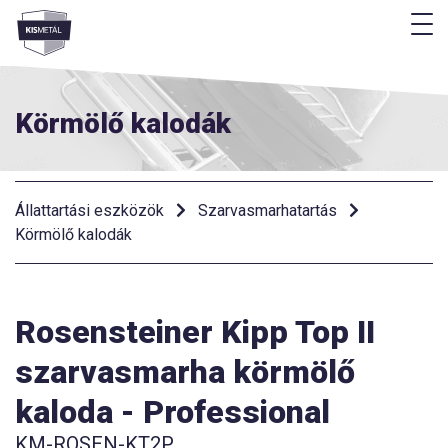
M
Menü
Körmölő kalodák
Állattartási eszközök
Szarvasmarhatartás
Körmölő kalodák
Rosensteiner Kipp Top II
szarvasmarha körmölő
kaloda - Professional
KM-ROSEN-KT2P