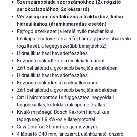
Szerszámosláda szerszámokhoz (2x rögzítő
sarokcsiszolóhoz, 2x késtartó).
Vészprogram csatlakozás a traktorhoz, külső
hidraulikához (áramkimaradás esetén).
Fejfogó szerkezet (a lefelé nyíló mechanikus
tolókapu lehetővé teszi a fej bármely pozícióban való
rögzítését, a legegyszerűbb behajtáshoz).
Hidraulikus hasi hevederfeszítés.
Központi működtetés a munkaállomásról.
Zárt behajtórúd a gyorsabb behajtás érdekében.
Hidraulikus hasi hevederfeszítés.
Központi működés a munkaállomásról.
Zárt behajtórúd a gyorsabb behajtás érdekében.
Cat II hárompontos felfüggesztés, négyoldali
targoncaállás, kétoldali raklapemelő-állás.
Kiváló minőségű Bosch Rexroth hidraulikus
tápegység 1,8 kW-os villanymotorral.
Cow Comfort 30 mm-es gumiszőnyeg.
4 lábtartó D40 mm, lánczárral, utánhúzható, önzáró,