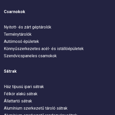
Csarnokok
Nyitott- és zárt géptárolók
Terménytárolók
Autómosó épületek
Könnyűszerkezetes acél- és istállóépületek
Szendvicspaneles csarnokok
Sátrak
Ház típusú ipari sátrak
Félkör alakú sátrak
Állattartó sátrak
Alumínium szerkezetű tároló sátrak