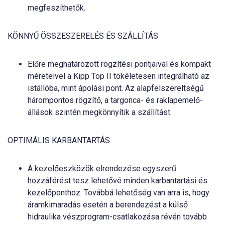
megfeszíthetők.
KÖNNYŰ ÖSSZESZERELÉS ÉS SZÁLLÍTÁS
Előre meghatározott rögzítési pontjaival és kompakt
méreteivel a Kipp Top II tökéletesen integrálható az
istállóba, mint ápolási pont. Az alapfelszereltségű
hárompontos rögzítő, a targonca- és raklapemelő-
állások szintén megkönnyítik a szállítást.
OPTIMÁLIS KARBANTARTÁS
A kezelőeszközök elrendezése egyszerű
hozzáférést tesz lehetővé minden karbantartási és
kezelőponthoz. Továbbá lehetőség van arra is, hogy
áramkimaradás esetén a berendezést a külső
hidraulika vészprogram-csatlakozása révén tovább