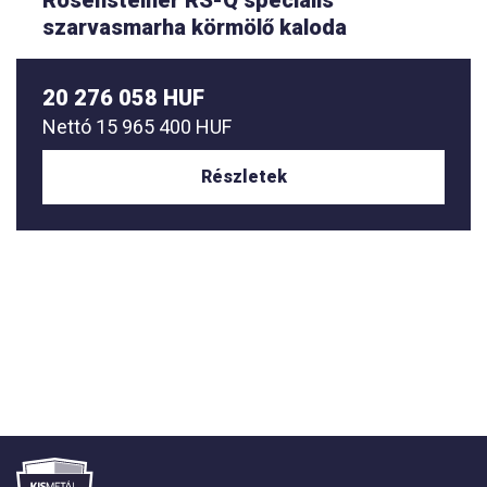
orvosi-sebészeti kezelőkaloda
16 266 668 HUF
Nettó
12 808 400 HUF
Részletek