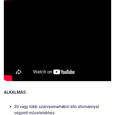
ALKALMAS:
30 vagy több szarvasmarhából álló állománnyal
végzett műveletekhez.