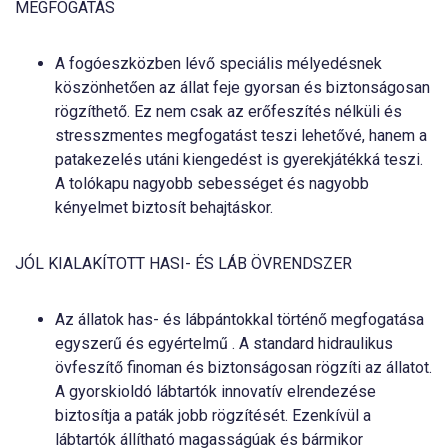
MEGFOGATÁS
A fogóeszközben lévő speciális mélyedésnek
köszönhetően az állat feje gyorsan és biztonságosan
rögzíthető. Ez nem csak az erőfeszítés nélküli és
stresszmentes megfogatást teszi lehetővé, hanem a
patakezelés utáni kiengedést is gyerekjátékká teszi.
A tolókapu nagyobb sebességet és nagyobb
kényelmet biztosít behajtáskor.
JÓL KIALAKÍTOTT HASI- ÉS LÁB ÖVRENDSZER
Az állatok has- és lábpántokkal történő megfogatása
egyszerű és egyértelmű . A standard hidraulikus
övfeszítő finoman és biztonságosan rögzíti az állatot.
A gyorskioldó lábtartók innovatív elrendezése
biztosítja a paták jobb rögzítését. Ezenkívül a
lábtartók állítható magasságúak és bármikor