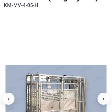
KM-MV-4-05-H
‹
›