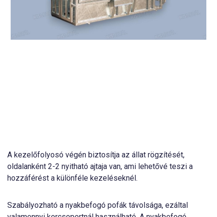
A kezelőfolyosó végén biztosítja az állat rögzítését,
oldalanként 2-2 nyitható ajtaja van, ami lehetővé teszi a
hozzáférést a különféle kezeléseknél.
Szabályozható a nyakbefogó pofák távolsága, ezáltal
valamennyi korcsoportnál használható. A nyakbefogó