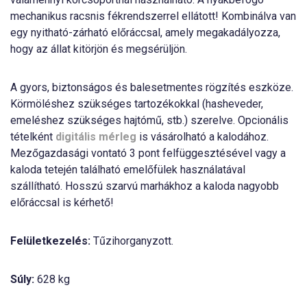
mechanikus racsnis fékrendszerrel ellátott! Kombinálva van
egy nyitható-zárható előráccsal, amely megakadályozza,
hogy az állat kitörjön és megsérüljön.
A gyors, biztonságos és balesetmentes rögzítés eszköze.
Körmöléshez szükséges tartozékokkal (hasheveder,
emeléshez szükséges hajtómű, stb.) szerelve. Opcionális
tételként
digitális mérleg
is vásárolható a kalodához.
Mezőgazdasági vontató 3 pont felfüggesztésével vagy a
kaloda tetején található emelőfülek használatával
szállítható. Hosszú szarvú marhákhoz a kaloda nagyobb
előráccsal is kérhető!
Felületkezelés:
Tűzihorganyzott.
Súly:
628 kg