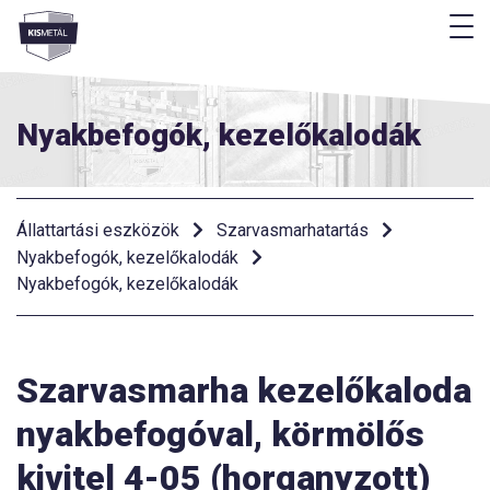
M
Menü
Nyakbefogók, kezelőkalodák
Állattartási eszközök
Szarvasmarhatartás
Nyakbefogók, kezelőkalodák
Nyakbefogók, kezelőkalodák
Szarvasmarha kezelőkaloda
nyakbefogóval, körmölős
kivitel 4-05 (horganyzott)