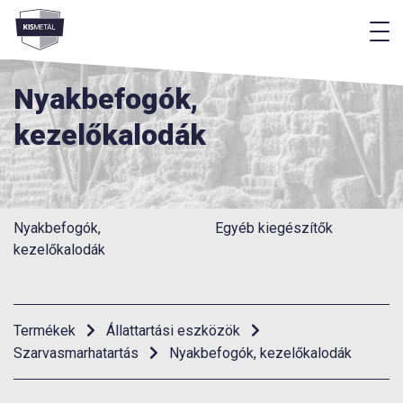
M
Menü
Nyakbefogók,
kezelőkalodák
Nyakbefogók,
Egyéb kiegészítők
kezelőkalodák
Termékek
Állattartási eszközök
Szarvasmarhatartás
Nyakbefogók, kezelőkalodák