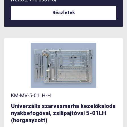
Részletek
KM-MV-5-01LH-H
Univerzális szarvasmarha kezelőkaloda
nyakbefogóval, zsilipajtóval 5-01LH
(horganyzott)