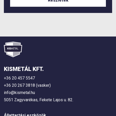
Részletek
KISMETÁL KFT.
+36 20 457 5547
+36 20 267 3818 (vasker)
info@kismetal.hu
5051 Zagyvarékas, Fekete Lajos u. 82.
Állattartási eszközök