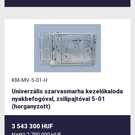
KM-MV-5-01-H
Univerzális szarvasmarha kezelőkaloda
nyakbefogóval, zsilipajtóval 5-01
(horganyzott)
3 543 300 HUF
Nettó
2 790 000 HUF