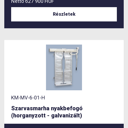
Nettó
627 900 HUF
Részletek
KM-MV-6-01-H
Szarvasmarha nyakbefogó
(horganyzott - galvanizált)