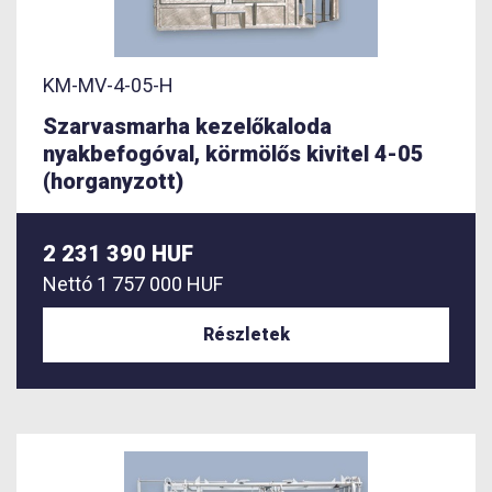
KM-MV-4-05-H
Szarvasmarha kezelőkaloda
nyakbefogóval, körmölős kivitel 4-05
(horganyzott)
2 231 390 HUF
Nettó
1 757 000 HUF
Részletek