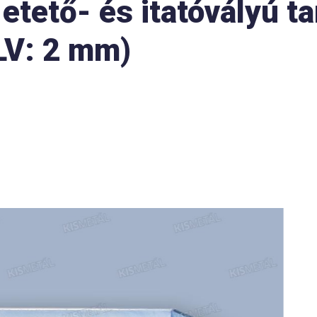
tető- és itatóvályú ta
LV: 2 mm)