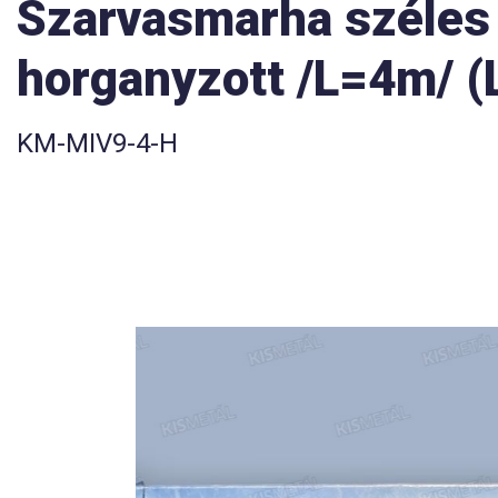
Szarvasmarha széles e
horganyzott /L=4m/ (
KM-MIV9-4-H