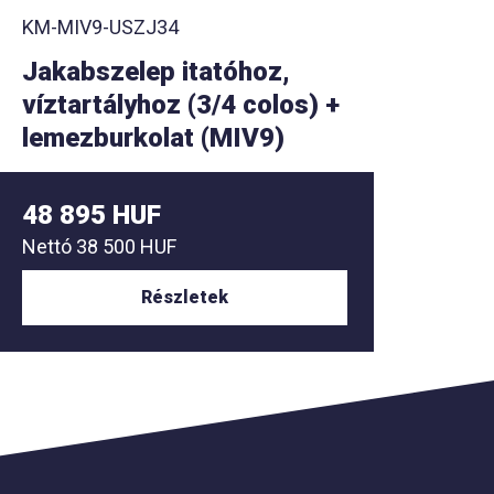
KM-MIV9-USZJ34
KM-MI
Jakabszelep itatóhoz,
Úszó
víztartályhoz (3/4 colos) +
úszóv
lemezburkolat (MIV9)
(MIV
48 895 HUF
53 9
Nettó
38 500 HUF
Nettó
4
Részletek