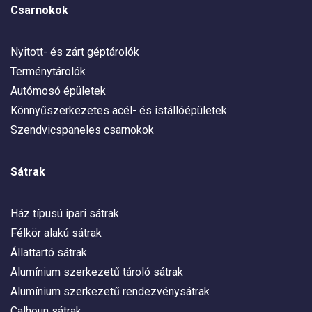
Csarnokok
Nyitott- és zárt géptárolók
Terménytárolók
Autómosó épületek
Könnyűszerkezetes acél- és istállóépületek
Szendvicspaneles csarnokok
Sátrak
Ház típusú ipari sátrak
Félkör alakú sátrak
Állattartó sátrak
Alumínium szerkezetű tároló sátrak
Alumínium szerkezetű rendezvénysátrak
Calhoun sátrak