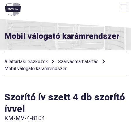
M
Menü
Mobil válogató karámrendszer
Állattartási eszközök
Szarvasmarhatartás
Mobil válogató karámrendszer
Szorító ív szett 4 db szorító
ívvel
KM-MV-4-8104