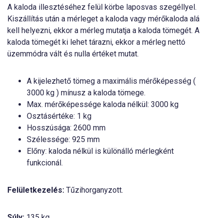
A kaloda illesztéséhez felül körbe laposvas szegéllyel.
Kiszállítás után a mérleget a kaloda vagy mérőkaloda alá
kell helyezni, ekkor a mérleg mutatja a kaloda tömegét. A
kaloda tömegét ki lehet tárazni, ekkor a mérleg nettó
üzemmódra vált és nulla értéket mutat.
A kijelezhető tömeg a maximális mérőképesség (
3000 kg ) mínusz a kaloda tömege.
Max. mérőképessége kaloda nélkül: 3000 kg
Osztásértéke: 1 kg
Hosszúsága: 2600 mm
Szélessége: 925 mm
Előny: kaloda nélkül is különálló mérlegként
funkcionál.
Felületkezelés:
Tűzihorganyzott.
Súly:
135 kg