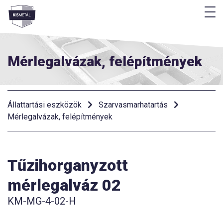
M
Menü
Mérlegalvázak, felépítmények
Állattartási eszközök
Szarvasmarhatartás
Mérlegalvázak, felépítmények
Tűzihorganyzott
mérlegalváz 02
KM-MG-4-02-H