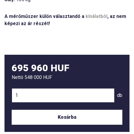
A mérőműszer külön választandó a
kínálatból
, az nem
képezi az ár részét!
695 960 HUF
Nettó
548 000 HUF
db
Kosárba