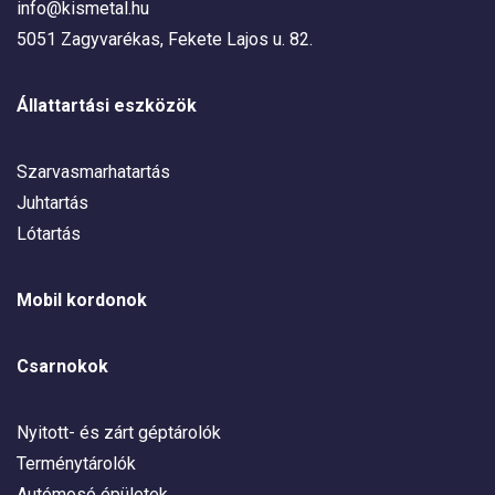
info@kismetal.hu
5051 Zagyvarékas, Fekete Lajos u. 82.
Állattartási eszközök
Szarvasmarhatartás
Juhtartás
Lótartás
Mobil kordonok
Csarnokok
Nyitott- és zárt géptárolók
Terménytárolók
Autómosó épületek